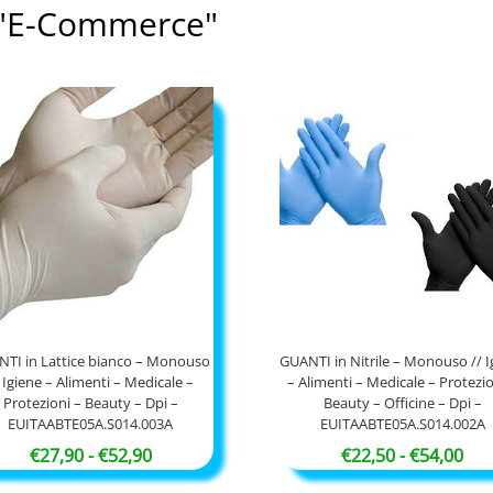
a: "E-Commerce"
TI in Lattice bianco – Monouso
GUANTI in Nitrile – Monouso // I
/ Igiene – Alimenti – Medicale –
– Alimenti – Medicale – Protezio
Protezioni – Beauty – Dpi –
Beauty – Officine – Dpi –
EUITAABTE05A.S014.003A
EUITAABTE05A.S014.002A
Fascia
Fas
€
27,90
-
€
52,90
€
22,50
-
€
54,00
di
di