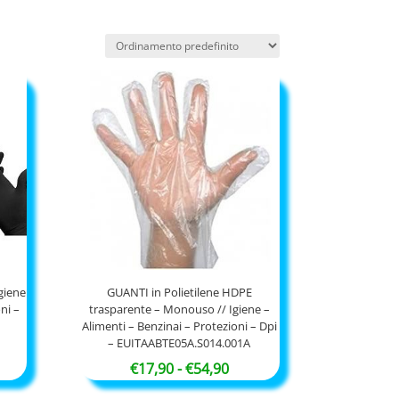
giene
GUANTI in Polietilene HDPE
ni –
trasparente – Monouso // Igiene –
Alimenti – Benzinai – Protezioni – Dpi
– EUITAABTE05A.S014.001A
cia
Fascia
€
17,90
-
€
54,90
di