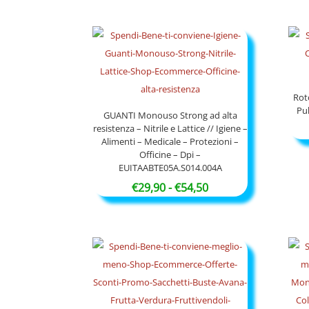
prezzo:
da
€21,90
a
€91,50
Roto
Pu
GUANTI Monouso Strong ad alta
resistenza – Nitrile e Lattice // Igiene –
Alimenti – Medicale – Protezioni –
Officine – Dpi –
EUITAABTE05A.S014.004A
Fascia
€
29,90
-
€
54,50
di
prezzo:
da
€29,90
a
€54,50