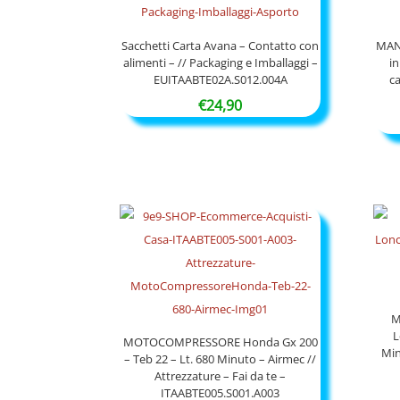
Sacchetti Carta Avana – Contatto con
MAN
alimenti – // Packaging e Imballaggi –
in
EUITAABTE02A.S012.004A
ca
€
24,90
M
L
MOTOCOMPRESSORE Honda Gx 200
Min
– Teb 22 – Lt. 680 Minuto – Airmec //
Attrezzature – Fai da te –
ITAABTE005.S001.A003