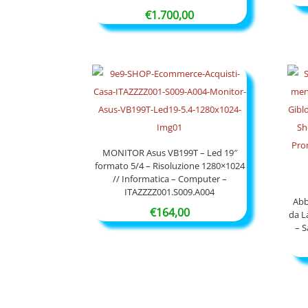
€
1.700,00
MONITOR Asus VB199T – Led 19″
formato 5/4 – Risoluzione 1280×1024
// Informatica – Computer –
ITAZZZZ001.S009.A004
Abb
€
164,00
da L
– 