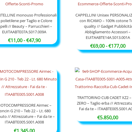
TELLINE monouso Professionali
CAPPELLINI Unisex PERSONALIZ
 polietilene per Taglio e Colore
con RICAMO – 100% cotone T
pelli // Beauty – Parrucchieri –
quality // Gadget Pubblicità
EUITAABTE07A.S017.009A
Abbigliamento Accessori –
EUITAABTE14A.S013.001A
Fascia
€
11,00
-
€
47,90
Fas
€
69,00
-
€
177,00
di
di
prezzo:
pr
da
da
€11,00
€6
a
a
€47,90
€1
TRATTORINO CUB CADET XZ2 –
ZERO – Taglio erba // Attrezzatu
OTOCOMPRESSORE Airmec –
Fai da te – ITAABTE005.S001.A
oncin G 210 – Teb 22 – Lt. 680
uto // Attrezzature – Fai da te –
€
5.850,00
ITAABTE005.S001.A008
€
1.345,00