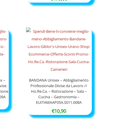
x –
BANDANA Unisex – Abbigliamento
vise
Professionale Divise da Lavoro //
zione
Ho.Re.Ca. – Ristorazione – Sala –
09A
Cucina – Gastronomia –
EUITAMAAP05A.S011.008A
€
10,90