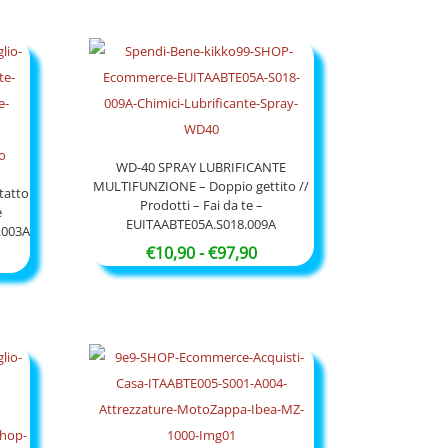
zzo:
prezzo:
da
,50
€17,90
a
,00
€54,90
WD-40 SPRAY LUBRIFICANTE
MULTIFUNZIONE – Doppio gettito //
tatto
Prodotti – Fai da te –
e
EUITAABTE05A.S018.009A
.003A
Fascia
€
10,90
-
€
97,90
cia
di
prezzo:
zzo:
da
€10,90
,90
a
€97,90
,90