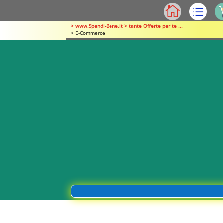
> www.Spendi-Bene.it > tante Offerte per te ...
> E-Commerce