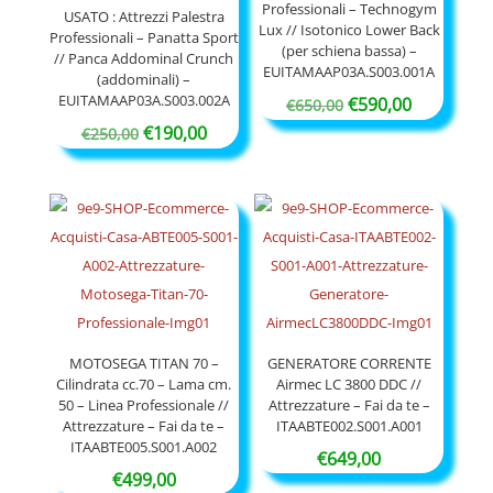
Professionali – Technogym
USATO : Attrezzi Palestra
Lux // Isotonico Lower Back
Professionali – Panatta Sport
(per schiena bassa) –
// Panca Addominal Crunch
EUITAMAAP03A.S003.001A
(addominali) –
EUITAMAAP03A.S003.002A
Il
Il
€
590,00
€
650,00
Il
Il
prezzo
prezzo
€
190,00
€
250,00
prezzo
prezzo
originale
attuale
originale
attuale
era:
è:
era:
è:
€650,00.
€590,00.
€250,00.
€190,00.
MOTOSEGA TITAN 70 –
GENERATORE CORRENTE
Cilindrata cc.70 – Lama cm.
Airmec LC 3800 DDC //
50 – Linea Professionale //
Attrezzature – Fai da te –
Attrezzature – Fai da te –
ITAABTE002.S001.A001
ITAABTE005.S001.A002
€
649,00
€
499,00