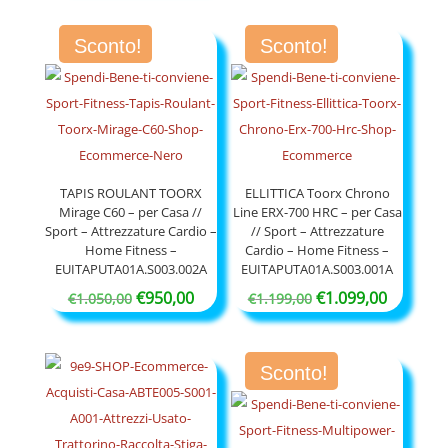
originale
attuale
originale
attuale
era:
è:
Sconto!
Sconto!
era:
è:
€650,00.
€550,00.
€750,00.
€650,00.
TAPIS ROULANT TOORX
ELLITTICA Toorx Chrono
Mirage C60 – per Casa //
Line ERX-700 HRC – per Casa
Sport – Attrezzature Cardio –
// Sport – Attrezzature
Home Fitness –
Cardio – Home Fitness –
EUITAPUTA01A.S003.002A
EUITAPUTA01A.S003.001A
Il
Il
Il
Il
€
950,00
€
1.099,00
€
1.050,00
€
1.199,00
prezzo
prezzo
prezzo
prezzo
originale
attuale
originale
attuale
Sconto!
era:
è:
era:
è:
€1.050,00.
€950,00.
€1.199,00.
€1.099,0