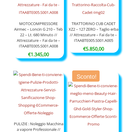
MOTOCOMPRESSORE
TRATTORINO CUB CADET
Airmec – Loncin G 210 – Teb
XZ2 – 127 ZERO – Taglio erba
22 – Lt. 680 Minuto //
// Attrezzature – Fai da te –
Attrezzature – Fai da te –
ITAABTE005.S001.A005
ITAABTE005.S001.A008
€
5.850,00
€
1.345,00
Sconto!
PULIZIE : Noleggio Macchina
a vapore Professionale //