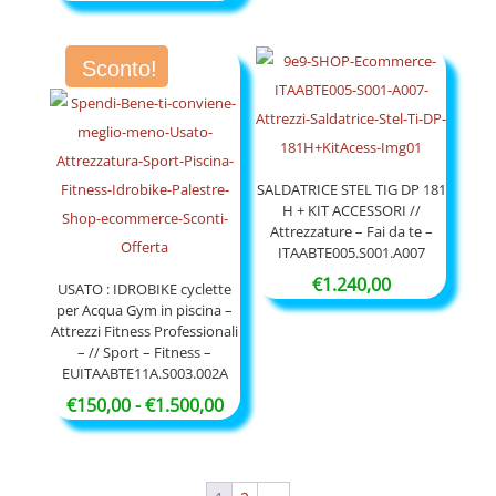
Sconto!
SALDATRICE STEL TIG DP 181
H + KIT ACCESSORI //
Attrezzature – Fai da te –
ITAABTE005.S001.A007
€
1.240,00
USATO : IDROBIKE cyclette
per Acqua Gym in piscina –
Attrezzi Fitness Professionali
– // Sport – Fitness –
EUITAABTE11A.S003.002A
Fascia
€
150,00
-
€
1.500,00
di
prezzo:
da