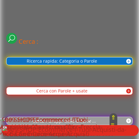
Cerca :
Ricerca rapida: Categoria o Parole
Cerca con Parole + usate
⇑
Cerca i Gruppi delle Offerte ...
≡
⇓