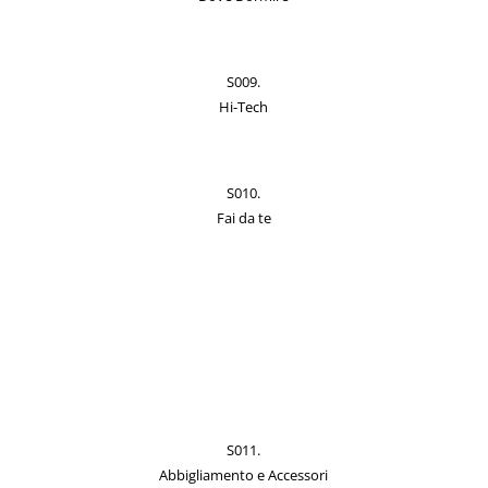
S009.
Hi-Tech
S010.
Fai da te
S011.
Abbigliamento e Accessori