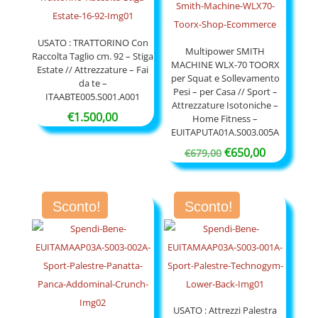
USATO : TRATTORINO Con
Multipower SMITH
Raccolta Taglio cm. 92 – Stiga
MACHINE WLX-70 TOORX
Estate // Attrezzature – Fai
per Squat e Sollevamento
da te –
Pesi – per Casa // Sport –
ITAABTE005.S001.A001
Attrezzature Isotoniche –
€
1.500,00
Home Fitness –
EUITAPUTA01A.S003.005A
Il
Il
€
650,00
€
679,00
prezzo
prezzo
originale
attuale
Sconto!
Sconto!
era:
è:
€679,00.
€650,00.
USATO : Attrezzi Palestra