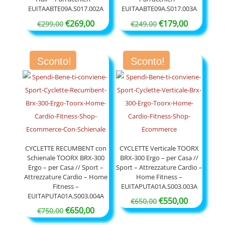
EUITAABTE09A.S017.002A
EUITAABTE09A.S017.003A
Il
Il
Il
Il
€
269,00
€
179,00
€
299,00
€
249,00
prezzo
prezzo
prezzo
prezzo
originale
attuale
originale
attuale
Sconto!
Sconto!
era:
è:
era:
è:
€299,00.
€269,00.
€249,00.
€179,00.
CYCLETTE RECUMBENT con
CYCLETTE Verticale TOORX
Schienale TOORX BRX-300
BRX-300 Ergo – per Casa //
Ergo – per Casa // Sport –
Sport – Attrezzature Cardio –
Attrezzature Cardio – Home
Home Fitness –
Fitness –
EUITAPUTA01A.S003.003A
EUITAPUTA01A.S003.004A
Il
Il
€
550,00
€
650,00
Il
Il
€
650,00
€
750,00
prezzo
prezzo
prezzo
prezzo