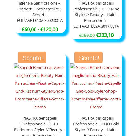
Igiene e Sanificazione –
PIASTRA per capelli
Prodotti – Attrezzature –
Professionale – GHD Max
Servizi –
Styler // Beauty – Hair –
EUITAABTE10A.S002.001A
Parrucchieri –
EUITAABTE09A.S017.001A
Fascia
€
60,00
-
€
120,00
Il
Il
€
233,10
€
259,00
di
prezzo
prezzo
prezzo:
originale
attuale
da
Sconto!
Sconto!
era:
è:
€60,00
€259,00.
€233,10.
a
€120,00
PIASTRA per capelli
PIASTRA per capelli
Professionale – GHD
Professionale – GHD Gold
Platinum + Styler // Beauty –
Styler // Beauty – Hair –
Hair – Parrucchieri –
Parrucchieri –