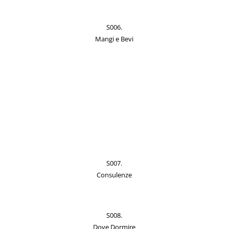
S006.
Mangi e Bevi
S007.
Consulenze
S008.
Dove Dormire