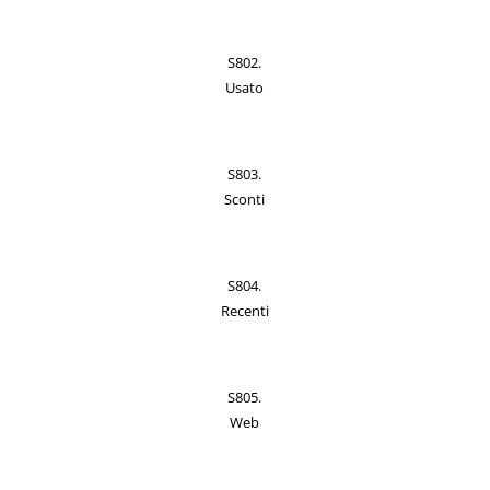
S802.
Usato
S803.
Sconti
S804.
Recenti
S805.
Web