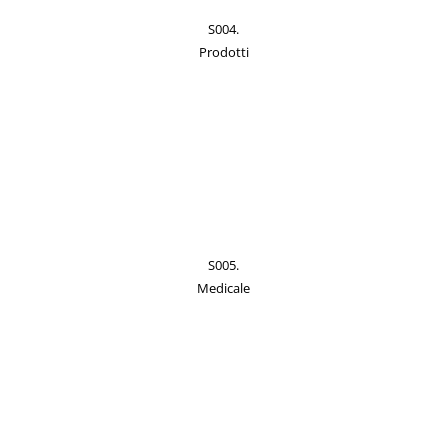
S004.
Prodotti
S005.
Medicale