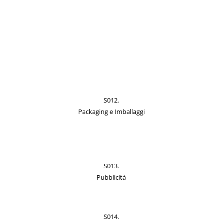
S012.
Packaging e Imballaggi
S013.
Pubblicità
S014.