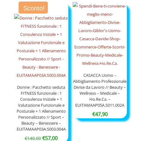
Sconto!
CASACCA Uomo –
Abbigliamento Professionale
Donne : Pacchetto seduta
Divise da Lavoro // Beauty –
FITNESS funzionale : 1
Wellness – Medicale –
Consulenza Iniziale + 1
Ho.Re.Ca. –
Valutazione Funzionale e
EUITAMAAP05A.S011.002A
Posturale + 1 Allenamento
€
47,90
Personalizzato // Sport –
Beauty – Benessere –
EUITAMAAP03A.S003.004A
Il
Il
€
57,00
€
140,00