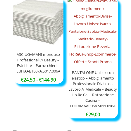
da
da
€28,90
€35,50
a
a
€53,90
€131,90
ASCIUGAMANI monouso
Professionali // Beauty –
Estetiste – Parrucchieri –
EUITAABTE07A.S017.006A
PANTALONE Unisex con
elastico – Abbigliamento
Fascia
€
24,50
-
€
144,90
Professionale Divise da
di
Lavoro // Medicale – Beauty
prezzo:
– Ho.Re.Ca. – Ristorazione –
Cucina –
da
EUITAMAAP05A.S011.016A
€24,50
€
29,00
a
€144,90