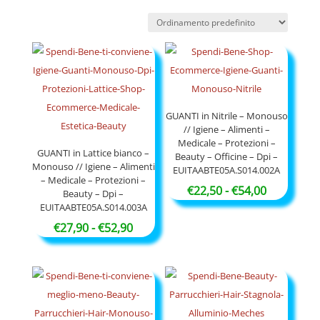
GUANTI in Nitrile – Monouso
// Igiene – Alimenti –
Medicale – Protezioni –
GUANTI in Lattice bianco –
Beauty – Officine – Dpi –
Monouso // Igiene – Alimenti
EUITAABTE05A.S014.002A
– Medicale – Protezioni –
Fascia
€
22,50
-
€
54,00
Beauty – Dpi –
EUITAABTE05A.S014.003A
di
Fascia
prezzo:
€
27,90
-
€
52,90
di
da
prezzo:
€22,50
da
a
€27,90
€54,00