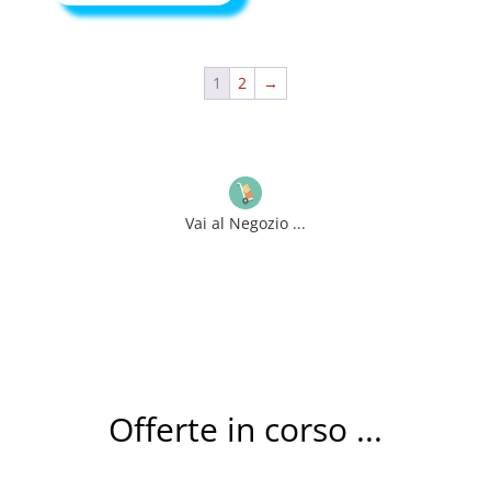
prezzo
prezzo
originale
attuale
era:
è:
1
2
→
€140,00.
€57,00.
Vai al Negozio ...
Offerte in corso ...