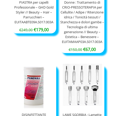
PIASTRA per capelli
Donne : Trattamento di
Professionale – GHD Gold
CRIO-PRESSOTERAPIA per
Styler // Beauty – Hair –
Cellulite / Adipe / Ritenzione
Parrucchieri –
idrica / Tonicità tessuti /
EUITAABTE09A.S017.003A
Stanchezza e dolori gambe –
Tecnologia di ultima
Il
Il
€
179,00
€
249,00
generazione // Beauty –
prezzo
prezzo
Estetica – Benessere –
EUITAMAAP03A.S017.003A
originale
attuale
Il
Il
€
67,00
era:
è:
€
150,00
prezzo
prezzo
€249,00.
€179,00.
originale
attuale
era:
è:
€150,00.
€67,00.
DISINFETTANTE
LAME SGORBIA : Lamette