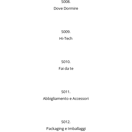
S008.
Dove Dormire
S009.
Hi-Tech
S010.
Fai da te
S011.
Abbigliamento e Accessori
S012.
Packaging e Imballaggi