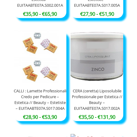
EUITAABTE07A.S002.001A
EUITAABTE07A.S017.005A
Fascia
Fascia
€
35,90
-
€
65,90
€
27,90
-
€
51,90
di
di
prezzo:
prezzo:
da
da
€35,90
€27,90
a
a
€65,90
€51,90
CALLI : Lamette Professionali
CERA (ceretta) Liposolubile
Credo per Pedicure –
Professionale per Estetica //
Estetica // Beauty – Estetiste
Beauty –
– EUITAABTE07A.S017.004A
EUITAABTE07A.S017.002A
Fascia
Fascia
€
28,90
-
€
53,90
€
35,50
-
€
131,90
di
di
prezzo:
prezzo: