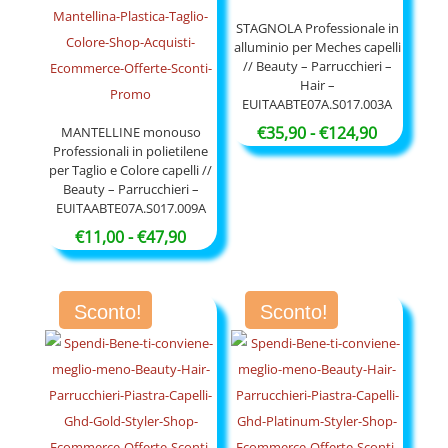
a
€52,90
STAGNOLA Professionale in
alluminio per Meches capelli
// Beauty – Parrucchieri –
Hair –
EUITAABTE07A.S017.003A
Fascia
€
35,90
-
€
124,90
MANTELLINE monouso
Professionali in polietilene
di
per Taglio e Colore capelli //
prezzo:
Beauty – Parrucchieri –
EUITAABTE07A.S017.009A
da
Fascia
€35,90
€
11,00
-
€
47,90
di
a
prezzo:
€124,90
Sconto!
Sconto!
da
€11,00
a
€47,90