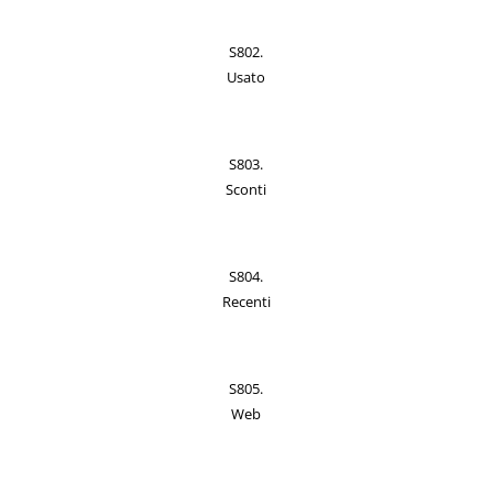
S802.
Usato
S803.
Sconti
S804.
Recenti
S805.
Web