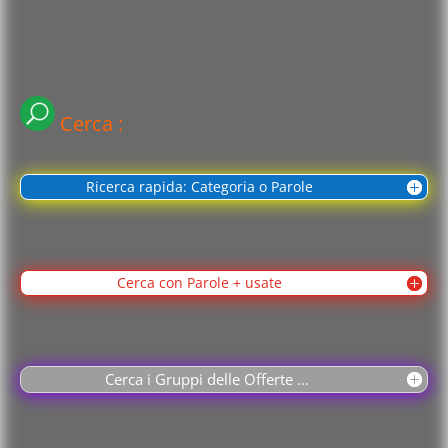
Cerca :
Ricerca rapida: Categoria o Parole
Cerca con Parole + usate
Cerca i Gruppi delle Offerte ...