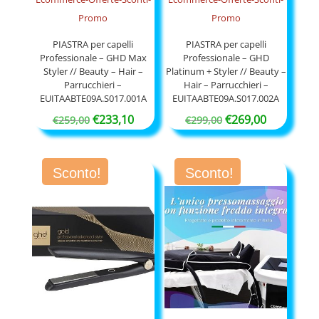
PIASTRA per capelli
PIASTRA per capelli
Professionale – GHD Max
Professionale – GHD
Styler // Beauty – Hair –
Platinum + Styler // Beauty –
Parrucchieri –
Hair – Parrucchieri –
EUITAABTE09A.S017.001A
EUITAABTE09A.S017.002A
Il
Il
Il
Il
€
233,10
€
269,00
€
259,00
€
299,00
prezzo
prezzo
prezzo
prezzo
originale
attuale
originale
attuale
Sconto!
Sconto!
era:
è:
era:
è:
€259,00.
€233,10.
€299,00.
€269,00.