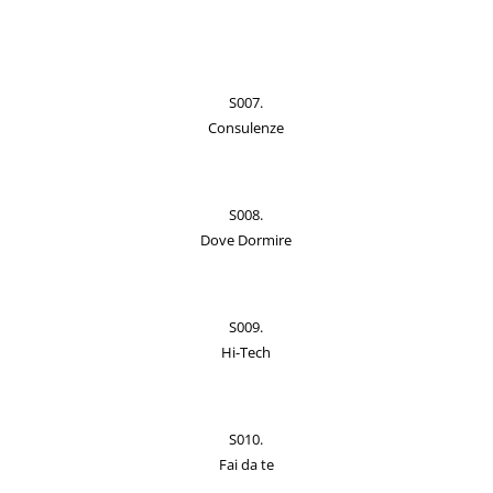
S007.
Consulenze
S008.
Dove Dormire
S009.
Hi-Tech
S010.
Fai da te