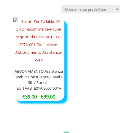
ABBONAMENTO Assistenza
Web // Consulenze – Mail /
Siti / Social –
EUITAABTE01A.S007.001A
Fascia
€
39,00
-
€
99,00
di
prezzo:
da
€39,00