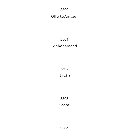
S800.
Offerte Amazon
S801.
Abbonamenti
S802.
Usato
S803.
Sconti
S804.