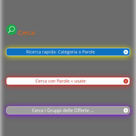
Cerca :
Ricerca rapida: Categoria o Parole
Cerca con Parole + usate
Cerca i Gruppi delle Offerte ...