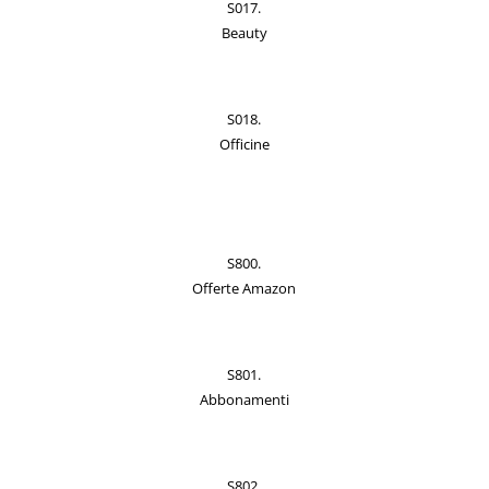
S017.
Beauty
S018.
Officine
S800.
Offerte Amazon
S801.
Abbonamenti
S802.