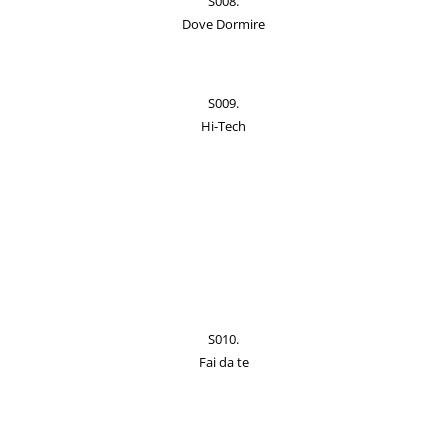
S008.
Dove Dormire
S009.
Hi-Tech
S010.
Fai da te