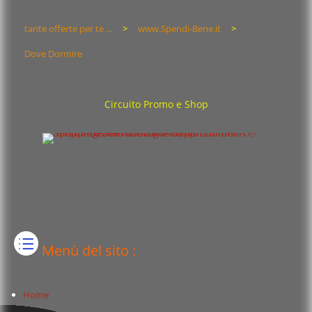
tante offerte per te ...
>
www.Spendi-Bene.it
>
Dove Dormire
Circuito Promo e Shop
Menù del sito :
Home