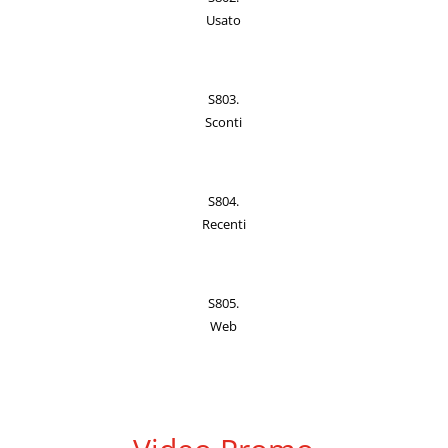
Usato
S803.
Sconti
S804.
Recenti
S805.
Web