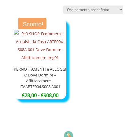
Sconto!
PERNOTTAMENTI e ALLOGGI
// Dove Dormire –
Affittacamere –
ITAABTE004.S008.A001
Fascia
€
28,00
-
€
908,00
di
prezzo:
da
€28,00
a