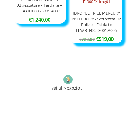
Attrezzature – Fai da te –
ITAABTE005.S001.A007
IDROPULITRICE MERCURY
T1900 EXTRA // Attrezzature
€
1.240,00
– Pulizie – Fai da te –
ITAABTE005.S001.A006
Il
Il
€
519,00
€
728,00
prezzo
prezzo
originale
attuale
era:
è:
€728,00.
€519,00.
Vai al Negozio ...