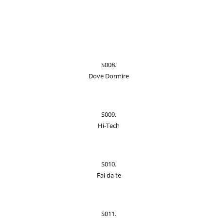
S008.
Dove Dormire
S009.
Hi-Tech
S010.
Fai da te
S011.