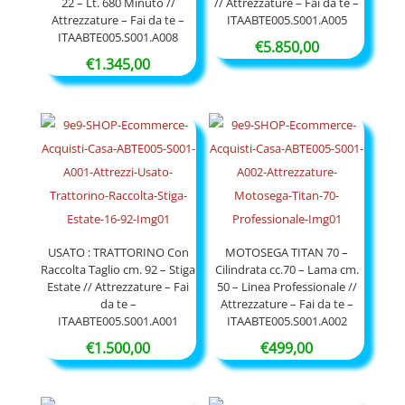
22 – Lt. 680 Minuto //
// Attrezzature – Fai da te –
Attrezzature – Fai da te –
ITAABTE005.S001.A005
ITAABTE005.S001.A008
€
5.850,00
€
1.345,00
USATO : TRATTORINO Con
MOTOSEGA TITAN 70 –
Raccolta Taglio cm. 92 – Stiga
Cilindrata cc.70 – Lama cm.
Estate // Attrezzature – Fai
50 – Linea Professionale //
da te –
Attrezzature – Fai da te –
ITAABTE005.S001.A001
ITAABTE005.S001.A002
€
1.500,00
€
499,00