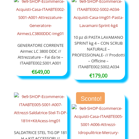
10 pz di PASTA LAVAMANO
SPRINT kg 4 – CON SCRUB
GENERATORE CORRENTE
NATURALE –
Airmec LC 3800 DDC //
PROFESSIONALE- // Prodotti
Attrezzature – Fai da te –
– Officine –
ITAABTE002.S001.A001
ITAABTE002.S002.A034
€
649,00
€
179,00
Sconto!
SALDATRICE STEL TIG DP 181
H + KIT ACCESSORI //