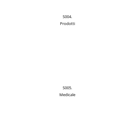
S004.
Prodotti
S005.
Medicale