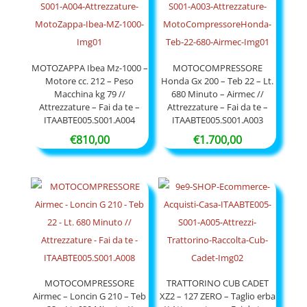
€97,90
a
€54,50
MOTOZAPPA Ibea Mz-1000 –
MOTOCOMPRESSORE
Motore cc. 212 – Peso
Honda Gx 200 – Teb 22 – Lt.
Macchina kg 79 //
680 Minuto – Airmec //
Attrezzature – Fai da te –
Attrezzature – Fai da te –
ITAABTE005.S001.A004
ITAABTE005.S001.A003
€
810,00
€
1.700,00
MOTOCOMPRESSORE
TRATTORINO CUB CADET
Airmec – Loncin G 210 – Teb
XZ2 – 127 ZERO – Taglio erba