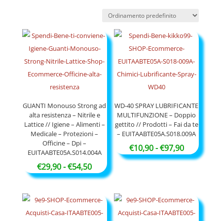
GUANTI Monouso Strong ad
WD-40 SPRAY LUBRIFICANTE
alta resistenza – Nitrile e
MULTIFUNZIONE – Doppio
Lattice // Igiene – Alimenti –
gettito // Prodotti – Fai da te
Medicale – Protezioni –
– EUITAABTE05A.S018.009A
Officine – Dpi –
Fascia
€
10,90
-
€
97,90
EUITAABTE05A.S014.004A
di
Fascia
€
29,90
-
€
54,50
prezzo:
di
da
prezzo:
€10,90
da
a
€29,90