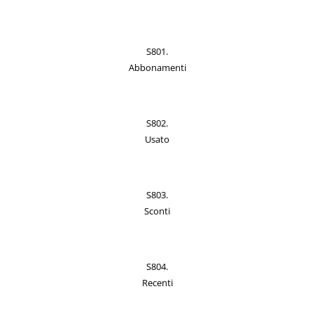
S801.
Abbonamenti
S802.
Usato
S803.
Sconti
S804.
Recenti