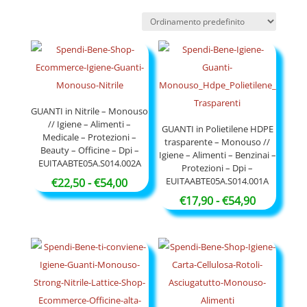
GUANTI in Nitrile – Monouso
// Igiene – Alimenti –
GUANTI in Polietilene HDPE
Medicale – Protezioni –
trasparente – Monouso //
Beauty – Officine – Dpi –
Igiene – Alimenti – Benzinai –
EUITAABTE05A.S014.002A
Protezioni – Dpi –
EUITAABTE05A.S014.001A
Fascia
€
22,50
-
€
54,00
di
Fascia
€
17,90
-
€
54,90
prezzo:
di
da
prezzo:
€22,50
da
a
€17,90
€54,00
a