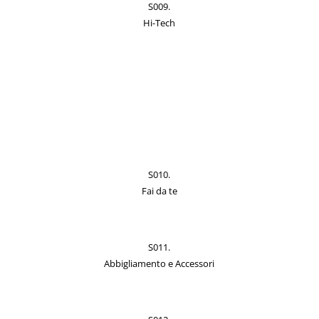
S009.
Hi-Tech
S010.
Fai da te
S011.
Abbigliamento e Accessori