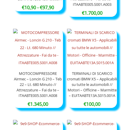
ITAABTE005.S001.A003
Fascia
€
10,90
-
€
97,90
€
1.700,00
di
prezzo:
da
€10,90
a
€97,90
MOTOCOMPRESSORE
TERMINALI DI SCARICO
Airmec – Loncin G 210 – Teb
cromati BMW X5 – Applicabili
22 – Lt. 680 Minuto //
su tutte le automobili //
Attrezzature – Fai da te –
Motori – Officine – Marmitte
ITAABTE005.S001.A008
– EUITAABTE13A.S015.001A
€
1.345,00
€
100,00