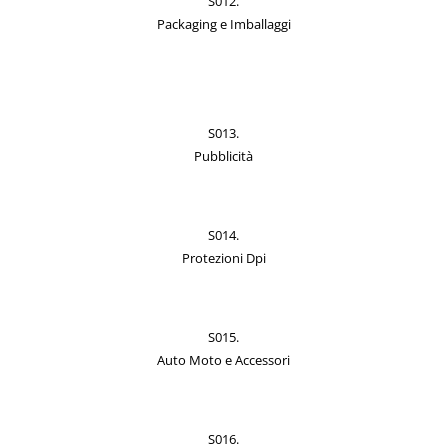
S012.
Packaging e Imballaggi
S013.
Pubblicità
S014.
Protezioni Dpi
S015.
Auto Moto e Accessori
S016.