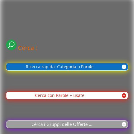
Cerca :
Ricerca rapida: Categoria o Parole
Cerca con Parole + usate
Cerca i Gruppi delle Offerte ...