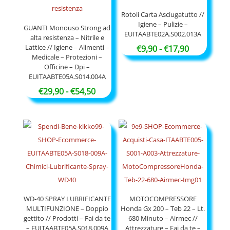
€54,90
Rotoli Carta Asciugatutto //
Igiene – Pulizie –
GUANTI Monouso Strong ad
EUITAABTE02A.S002.013A
alta resistenza – Nitrile e
Lattice // Igiene – Alimenti –
Fascia
€
9,90
-
€
17,90
Medicale – Protezioni –
di
Officine – Dpi –
prezzo:
EUITAABTE05A.S014.004A
da
Fascia
€
29,90
-
€
54,50
€9,90
di
a
prezzo:
€17,90
da
€29,90
a
€54,50
WD-40 SPRAY LUBRIFICANTE
MOTOCOMPRESSORE
MULTIFUNZIONE – Doppio
Honda Gx 200 – Teb 22 – Lt.
gettito // Prodotti – Fai da te
680 Minuto – Airmec //
– EUITAABTE05A.S018.009A
Attrezzature – Fai da te –