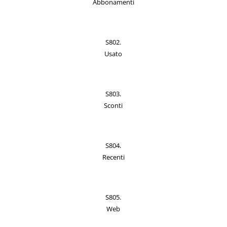
Abbonamenti
S802.
Usato
S803.
Sconti
S804.
Recenti
S805.
Web