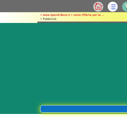
> www.Spendi-Bene.it > tante Offerte per te ...
> Pubblicità