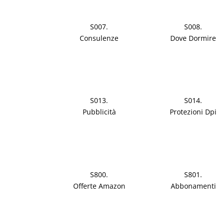
S007.
S008.
Consulenze
Dove Dormire
S013.
S014.
Pubblicità
Protezioni Dpi
S800.
S801.
Offerte Amazon
Abbonamenti