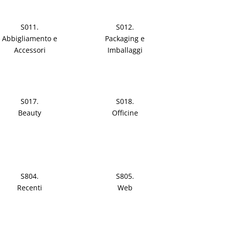
S011.
S012.
Abbigliamento e
Packaging e
Accessori
Imballaggi
S017.
S018.
Beauty
Officine
S804.
S805.
Recenti
Web