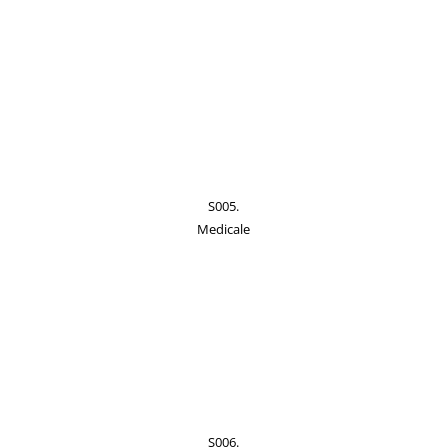
S005.
Medicale
S006.