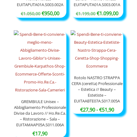
EUITAPUTA01A.S003.002A
EUITAPUTA01A.S003.001A
Il
Il
Il
Il
€
950,00
€
1.099,00
€
1.050,00
€
1.199,00
prezzo
prezzo
prezzo
prezzo
originale
attuale
originale
attuale
era:
è:
era:
è:
€1.050,00.
€950,00.
€1.199,00.
€1.099,0
Rotolo NASTRO STRAPPA
CERA (ceretta) Professionale
– Estetica // Beauty –
Estetiste –
EUITAABTE07A.S017.005A
GREMBIULE Unisex –
Abbigliamento Professionale
Fascia
€
27,90
-
€
51,90
Divise da Lavoro // Ho.Re.Ca.
di
– Ristorazione – Sala –
EUITAMAAP05A.S011.006A
prezzo:
da
€
17,90