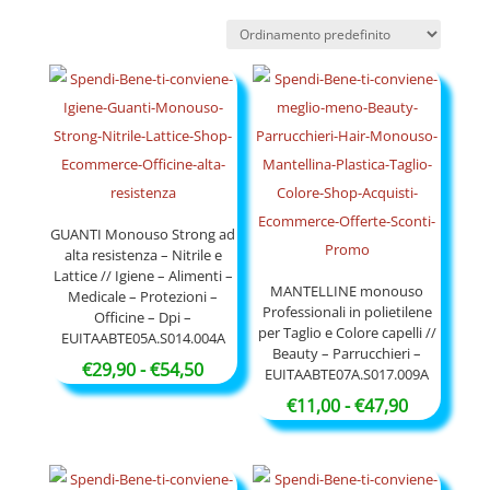
GUANTI Monouso Strong ad
alta resistenza – Nitrile e
Lattice // Igiene – Alimenti –
MANTELLINE monouso
Medicale – Protezioni –
Professionali in polietilene
Officine – Dpi –
per Taglio e Colore capelli //
EUITAABTE05A.S014.004A
Beauty – Parrucchieri –
Fascia
€
29,90
-
€
54,50
EUITAABTE07A.S017.009A
di
Fascia
€
11,00
-
€
47,90
prezzo:
di
da
prezzo:
€29,90