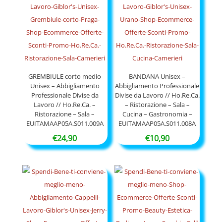
€177,00
GREMBIULE corto medio
BANDANA Unisex –
Unisex – Abbigliamento
Abbigliamento Professionale
Professionale Divise da
Divise da Lavoro // Ho.Re.Ca.
Lavoro // Ho.Re.Ca. –
– Ristorazione – Sala –
Ristorazione – Sala –
Cucina – Gastronomia –
EUITAMAAP05A.S011.009A
EUITAMAAP05A.S011.008A
€
24,90
€
10,90