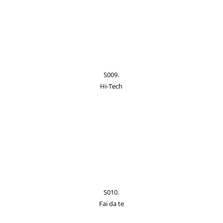
S009.
Hi-Tech
S010.
Fai da te