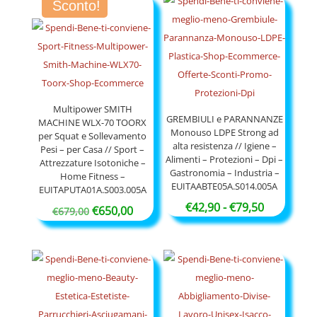
Sconto!
Multipower SMITH
GREMBIULI e PARANNANZE
MACHINE WLX-70 TOORX
Monouso LDPE Strong ad
per Squat e Sollevamento
alta resistenza // Igiene –
Pesi – per Casa // Sport –
Alimenti – Protezioni – Dpi –
Attrezzature Isotoniche –
Gastronomia – Industria –
Home Fitness –
EUITAABTE05A.S014.005A
EUITAPUTA01A.S003.005A
Fascia
€
42,90
-
€
79,50
Il
Il
€
650,00
€
679,00
di
prezzo
prezzo
prezzo:
originale
attuale
da
era:
è:
€42,90
€679,00.
€650,00.
a
€79,50