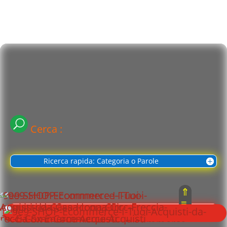
Cerca :
Ricerca rapida: Categoria o Parole
⇑
≡
Cerca con Parole + usate
⇓