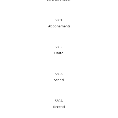
S801.
Abbonamenti
S802.
Usato
S803.
Sconti
S804.
Recenti