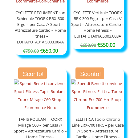
CYCLETTE RECUMBENT con
CYCLETTE Verticale TOORX
Schienale TOORX BRX-300
BRX-300 Ergo – per Casa //
Ergo – per Casa // Sport –
Sport – Attrezzature Cardio –
Attrezzature Cardio – Home
Home Fitness –
Fitness –
EUITAPUTA01A.S003.003A
EUITAPUTA01A.S003.004A
Il
Il
€
550,00
€
650,00
Il
Il
€
650,00
€
750,00
prezzo
prezzo
prezzo
prezzo
originale
attuale
originale
attuale
era:
è:
Sconto!
Sconto!
era:
è:
€650,00.
€550,00.
€750,00.
€650,00.
TAPIS ROULANT TOORX
ELLITTICA Toorx Chrono
Mirage C60 – per Casa //
Line ERX-700 HRC – per Casa
Sport – Attrezzature Cardio –
// Sport – Attrezzature
Home Fitness –
Cardio – Home Fitness –