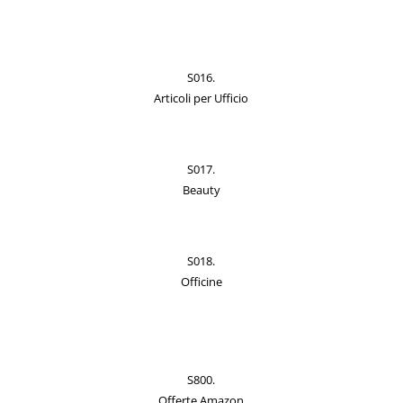
S016.
Articoli per Ufficio
S017.
Beauty
S018.
Officine
S800.
Offerte Amazon