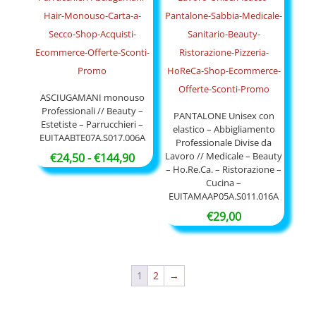
ASCIUGAMANI monouso
Professionali // Beauty –
PANTALONE Unisex con
Estetiste – Parrucchieri –
elastico – Abbigliamento
EUITAABTE07A.S017.006A
Professionale Divise da
Lavoro // Medicale – Beauty
Fascia
€
24,50
-
€
144,90
– Ho.Re.Ca. – Ristorazione –
di
Cucina –
prezzo:
EUITAMAAP05A.S011.016A
da
€
29,00
€24,50
a
€144,90
1
2
→