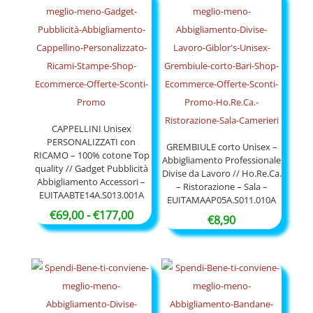
da
a
€11,00
€54,50
a
€47,90
CAPPELLINI Unisex
PERSONALIZZATI con
GREMBIULE corto Unisex –
RICAMO – 100% cotone Top
Abbigliamento Professionale
quality // Gadget Pubblicità
Divise da Lavoro // Ho.Re.Ca.
Abbigliamento Accessori –
– Ristorazione – Sala –
EUITAABTE14A.S013.001A
EUITAMAAP05A.S011.010A
Fascia
€
69,00
-
€
177,00
€
8,90
di
prezzo:
da
€69,00
a