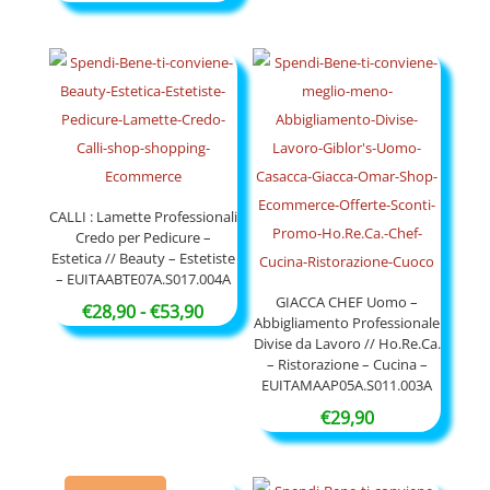
€27,90
a
€51,90
CALLI : Lamette Professionali
Credo per Pedicure –
Estetica // Beauty – Estetiste
– EUITAABTE07A.S017.004A
GIACCA CHEF Uomo –
Fascia
€
28,90
-
€
53,90
Abbigliamento Professionale
di
Divise da Lavoro // Ho.Re.Ca.
– Ristorazione – Cucina –
prezzo:
EUITAMAAP05A.S011.003A
da
€
29,90
€28,90
a
€53,90