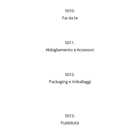
S010.
Fai da te
S011.
Abbigliamento e Accessori
S012.
Packaging e Imballaggi
S013.
Pubblicità