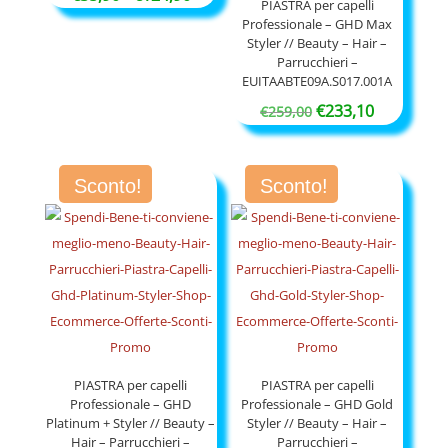
PIASTRA per capelli
di
Professionale – GHD Max
Styler // Beauty – Hair –
prezzo:
Parrucchieri –
da
EUITAABTE09A.S017.001A
€35,90
Il
Il
€
233,10
€
259,00
a
prezzo
prezzo
€124,90
originale
attuale
Sconto!
Sconto!
era:
è:
€259,00.
€233,10.
PIASTRA per capelli
PIASTRA per capelli
Professionale – GHD
Professionale – GHD Gold
Platinum + Styler // Beauty –
Styler // Beauty – Hair –
Hair – Parrucchieri –
Parrucchieri –