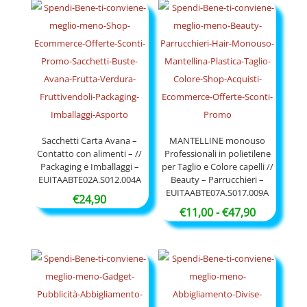
da
a
€15,90
€97,90
a
€34,90
Sacchetti Carta Avana –
MANTELLINE monouso
Contatto con alimenti – //
Professionali in polietilene
Packaging e Imballaggi –
per Taglio e Colore capelli //
EUITAABTE02A.S012.004A
Beauty – Parrucchieri –
EUITAABTE07A.S017.009A
€
24,90
Fascia
€
11,00
-
€
47,90
di
prezzo:
da
€11,00
a