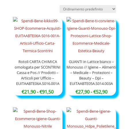
Rotoli CARTA CHIMICA
GUANTI in Lattice bianco –
omologata per SCONTRINI
Monouso // Igiene – Alimenti
Cassa e Pos // Prodotti –
– Medicale – Protezioni –
Articoli per Ufficio –
Beauty – Dpi –
EUITAABTE06A.S016.001A
EUITAABTE05A.S014.003A
Fascia
Fascia
€
21,90
-
€
91,50
€
27,90
-
€
52,90
di
di
prezzo:
prezzo:
da
da
€21,90
€27,90