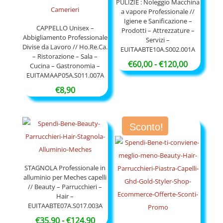
PULIZIE : Noleggio Macchina
a vapore Professionale //
Igiene e Sanificazione –
CAPPELLO Unisex –
Prodotti – Attrezzature –
Abbigliamento Professionale
Servizi –
Divise da Lavoro // Ho.Re.Ca.
EUITAABTE10A.S002.001A
– Ristorazione – Sala –
Fascia
€
60,00
-
€
120,00
Cucina – Gastronomia –
EUITAMAAP05A.S011.007A
di
prezzo:
€
8,90
da
€60,00
Sconto!
a
€120,00
STAGNOLA Professionale in
alluminio per Meches capelli
// Beauty – Parrucchieri –
Hair –
EUITAABTE07A.S017.003A
Fascia
€
35,90
-
€
124,90