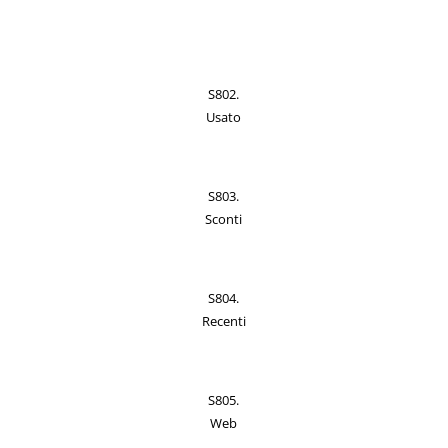
S802.
Usato
S803.
Sconti
S804.
Recenti
S805.
Web