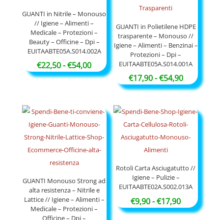
a
a
€91,50
€52,90
GUANTI in Nitrile – Monouso
// Igiene – Alimenti –
GUANTI in Polietilene HDPE
Medicale – Protezioni –
trasparente – Monouso //
Beauty – Officine – Dpi –
Igiene – Alimenti – Benzinai –
EUITAABTE05A.S014.002A
Protezioni – Dpi –
EUITAABTE05A.S014.001A
Fascia
€
22,50
-
€
54,00
di
Fascia
€
17,90
-
€
54,90
prezzo:
di
da
prezzo:
€22,50
da
a
€17,90
€54,00
a
€54,90
Rotoli Carta Asciugatutto //
Igiene – Pulizie –
GUANTI Monouso Strong ad
EUITAABTE02A.S002.013A
alta resistenza – Nitrile e
Lattice // Igiene – Alimenti –
Fascia
€
9,90
-
€
17,90
Medicale – Protezioni –
di
Officine – Dpi –