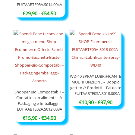
prezzo:
EUITAABTE05A.S014.004A
da
Fascia
€
29,90
-
€
54,50
€9,90
di
a
prezzo:
€17,90
da
€29,90
a
€54,50
WD-40 SPRAY LUBRIFICANTE
MULTIFUNZIONE – Doppio
gettito // Prodotti – Fai da te
Shopper Bio Compostabili –
– EUITAABTE05A.S018.009A
Contatto con alimenti – //
Fascia
€
10,90
-
€
97,90
Packaging e Imballaggi –
EUITAABTE02A.S012.003A
di
Fascia
prezzo:
€
15,90
-
€
34,90
di
da
prezzo:
€10,90