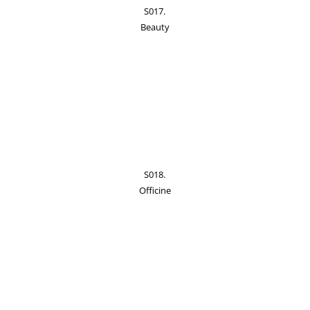
S017.
Beauty
S018.
Officine