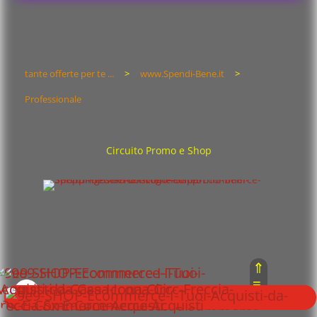
tante offerte per te ...
>
www.Spendi-Bene.it
>
Professionale
Circuito Promo e Shop
⇑
≡
Menù del sito :
⇓