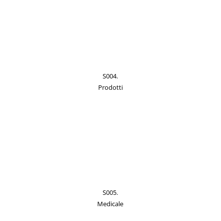
S004.
Prodotti
S005.
Medicale