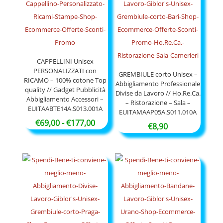
€47,90
CAPPELLINI Unisex
PERSONALIZZATI con
GREMBIULE corto Unisex –
RICAMO – 100% cotone Top
Abbigliamento Professionale
quality // Gadget Pubblicità
Divise da Lavoro // Ho.Re.Ca.
Abbigliamento Accessori –
– Ristorazione – Sala –
EUITAABTE14A.S013.001A
EUITAMAAP05A.S011.010A
Fascia
€
69,00
-
€
177,00
€
8,90
di
prezzo:
da
€69,00
a
€177,00