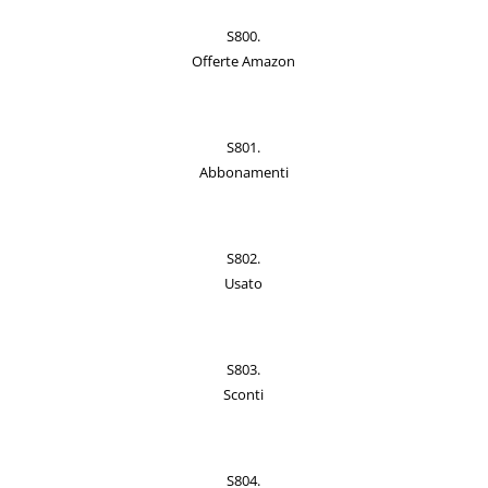
S800.
Offerte Amazon
S801.
Abbonamenti
S802.
Usato
S803.
Sconti
S804.