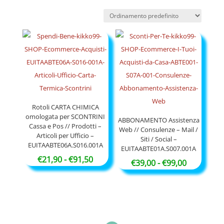
Rotoli CARTA CHIMICA
omologata per SCONTRINI
ABBONAMENTO Assistenza
Cassa e Pos // Prodotti –
Web // Consulenze – Mail /
Articoli per Ufficio –
Siti / Social –
EUITAABTE06A.S016.001A
EUITAABTE01A.S007.001A
Fascia
€
21,90
-
€
91,50
Fascia
€
39,00
-
€
99,00
di
di
prezzo:
prezzo:
da
da
€21,90
€39,00