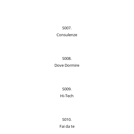
S007.
Consulenze
S008.
Dove Dormire
S009.
Hi-Tech
S010.
Fai da te