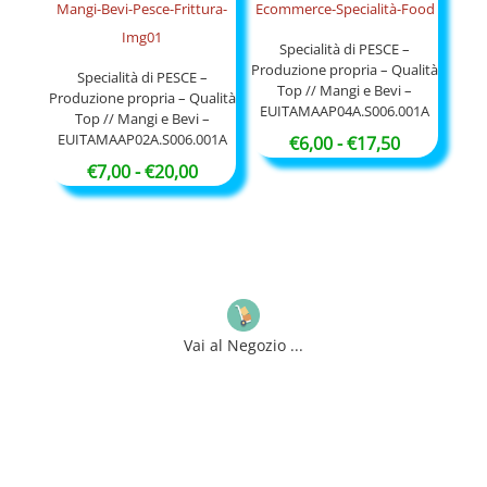
€1.500,
Specialità di PESCE –
Produzione propria – Qualità
Specialità di PESCE –
Top // Mangi e Bevi –
Produzione propria – Qualità
EUITAMAAP04A.S006.001A
Top // Mangi e Bevi –
EUITAMAAP02A.S006.001A
Fascia
€
6,00
-
€
17,50
Fascia
di
€
7,00
-
€
20,00
di
prezzo:
prezzo:
da
da
€6,00
€7,00
a
a
€17,50
€20,00
Vai al Negozio ...