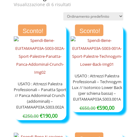
Visualizzazione di 6 risultati
Sconto!
Sconto!
USATO : Attrezzi Palestra
Professionali – Technogym
USATO : Attrezzi Palestra
Lux // Isotonico Lower Back
Professionali – Panatta Sport
(per schiena bassa) –
// Panca Addominal Crunch
EUITAMAAP03A.S003.001A
(addominali) –
EUITAMAAP03A.S003.002A
Il
Il
€
590,00
€
650,00
Il
Il
prezzo
prezzo
€
190,00
€
250,00
prezzo
prezzo
originale
attuale
originale
attuale
era:
è: