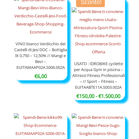
Sconto!
era:
è:
€650,00.
€590,00.
€250,00.
€190,00.
VINO bianco Verdicchio dei
Castelli di Jesi DOC – Bottiglia
lit 0,750 – 12,50% // Mangi e
Bevi –
USATO : IDROBIKE cyclette
EUITAMAAP02A.S006.002A
per Acqua Gym in piscina –
Attrezzi Fitness Professionali
€
6,00
– // Sport – Fitness –
EUITAABTE11A.S003.002A
Fascia
€
150,00
-
€
1.500,00
di
prezzo:
da
€150,00
a