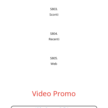
S803.
Sconti
S804.
Recenti
S805.
Web
Video Promo