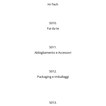
Hi-Tech
S010.
Fai da te
S011.
Abbigliamento e Accessori
S012.
Packaging e Imballaggi
S013.