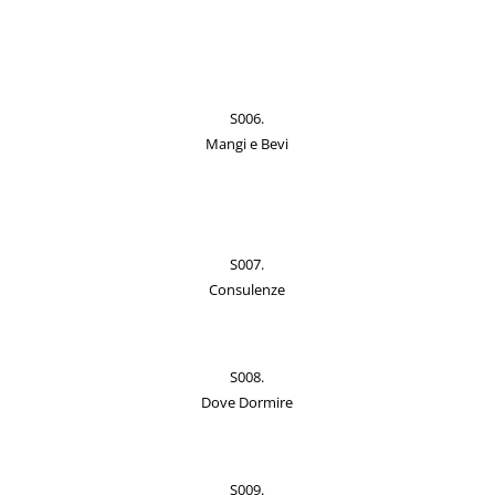
S006.
Mangi e Bevi
S007.
Consulenze
S008.
Dove Dormire
S009.