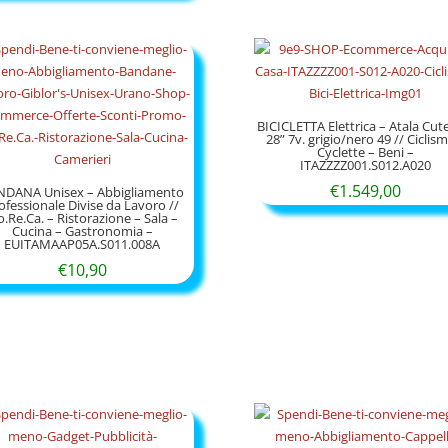
pre
da
€39
a
€99
BICICLETTA Elettrica – Atala Cut
28” 7v. grigio/nero 49 // Ciclis
Cyclette – Beni –
ITAZZZZ001.S012.A020
€
1.549,00
NDANA Unisex – Abbigliamento
ofessionale Divise da Lavoro //
.Re.Ca. – Ristorazione – Sala –
Cucina – Gastronomia –
EUITAMAAP05A.S011.008A
€
10,90