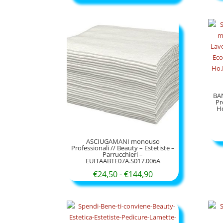
BA
Pr
Ho
ASCIUGAMANI monouso
Professionali // Beauty – Estetiste –
Parrucchieri –
EUITAABTE07A.S017.006A
Fascia
€
24,50
-
€
144,90
di
prezzo:
da