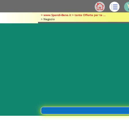
> www.Spendi-Bene.it > tante Offerte per te ...
> Negozio