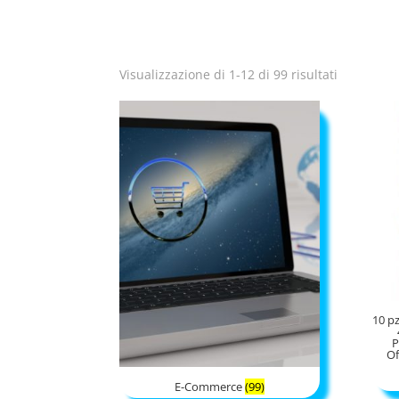
Visualizzazione di 1-12 di 99 risultati
10 p
P
Of
E-Commerce
(99)