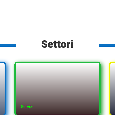
del
prodotto
Settori
Servizi