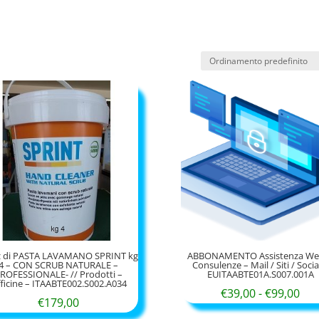
z di PASTA LAVAMANO SPRINT kg
ABBONAMENTO Assistenza Web
4 – CON SCRUB NATURALE –
Consulenze – Mail / Siti / Socia
ROFESSIONALE- // Prodotti –
EUITAABTE01A.S007.001A
ficine – ITAABTE002.S002.A034
Fas
€
39,00
-
€
99,00
€
179,00
di