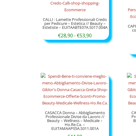
€24,50
a
€144,90
CALLI : Lamette Professionali Credo
per Pedicure – Estetica // Beauty –
CAP
Estetiste – EUITAABTE07A.S017.004A
c
Fascia
€
28,90
-
€
53,90
di
prezzo:
da
€28,90
a
€53,90
CASACCA Donna – Abbigliamento
CA
Professionale Divise da Lavoro //
Pr
Beauty – Wellness – Medicale –
B
Ho.Re.Ca. –
EUITAMAAP05A.S011.001A