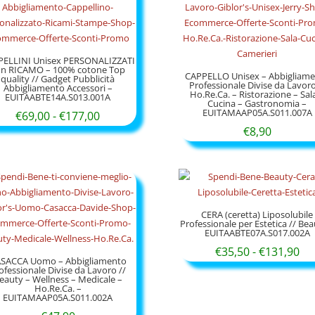
PELLINI Unisex PERSONALIZZATI
on RICAMO – 100% cotone Top
CAPPELLO Unisex – Abbigliam
quality // Gadget Pubblicità
Professionale Divise da Lavoro
Abbigliamento Accessori –
Ho.Re.Ca. – Ristorazione – Sal
EUITAABTE14A.S013.001A
Cucina – Gastronomia –
EUITAMAAP05A.S011.007A
Fascia
€
69,00
-
€
177,00
€
8,90
di
prezzo:
da
€69,00
a
CERA (ceretta) Liposolubile
Professionale per Estetica // Bea
€177,00
EUITAABTE07A.S017.002A
Fas
€
35,50
-
€
131,90
SACCA Uomo – Abbigliamento
di
ofessionale Divise da Lavoro //
eauty – Wellness – Medicale –
pr
Ho.Re.Ca. –
EUITAMAAP05A.S011.002A
da