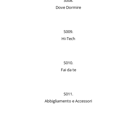
S008.
Dove Dormire
S009.
Hi-Tech
S010.
Fai da te
S011.
Abbigliamento e Accessori