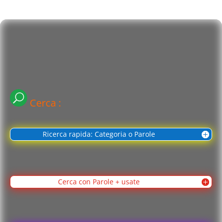
Cerca :
Ricerca rapida: Categoria o Parole
Cerca con Parole + usate