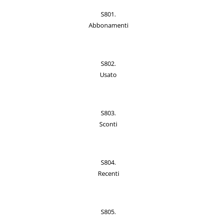
S801.
Abbonamenti
S802.
Usato
S803.
Sconti
S804.
Recenti
S805.