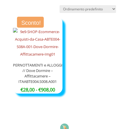
Sconto!
PERNOTTAMENTI e ALLOGGI
// Dove Dormire –
Affittacamere –
ITAABTE004.S008.A001
Fascia
€
28,00
-
€
908,00
di
prezzo:
da
€28,00
a