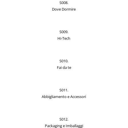
S008.
Dove Dormire
S009.
Hi-Tech
S010.
Fai da te
S011.
Abbigliamento e Accessori
S012.
Packaging e Imballaggi