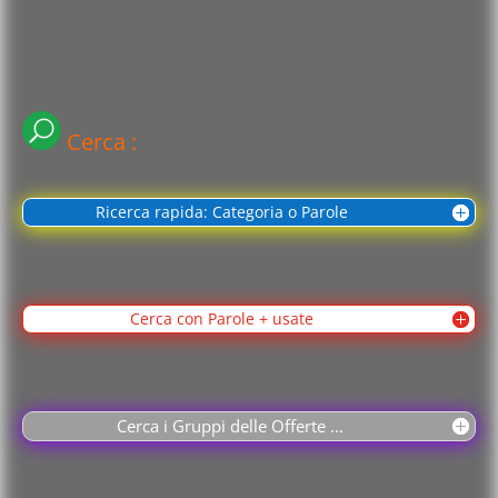
Cerca :
Ricerca rapida: Categoria o Parole
Cerca con Parole + usate
Cerca i Gruppi delle Offerte ...