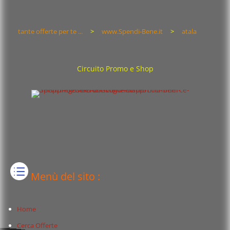
tante offerte per te ...
>
www.Spendi-Bene.it
>
atala
Circuito Promo e Shop
Menù del sito :
Home
Cerca Offerte