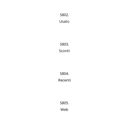
S802.
Usato
S803.
Sconti
S804.
Recenti
S805.
Web