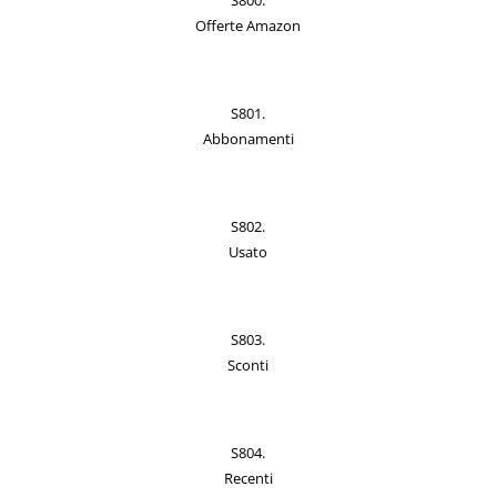
S800.
Offerte Amazon
S801.
Abbonamenti
S802.
Usato
S803.
Sconti
S804.
Recenti