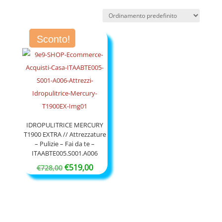
Sconto!
IDROPULITRICE MERCURY
T1900 EXTRA // Attrezzature
– Pulizie – Fai da te –
ITAABTE005.S001.A006
Il
Il
€
519,00
€
728,00
prezzo
prezzo
originale
attuale
era:
è:
€728,00.
€519,00.