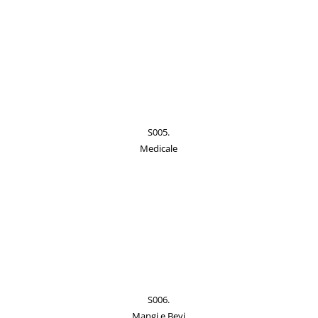
S005.
Medicale
S006.
Mangi e Bevi