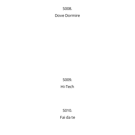
S008.
Dove Dormire
S009.
Hi-Tech
S010.
Fai da te