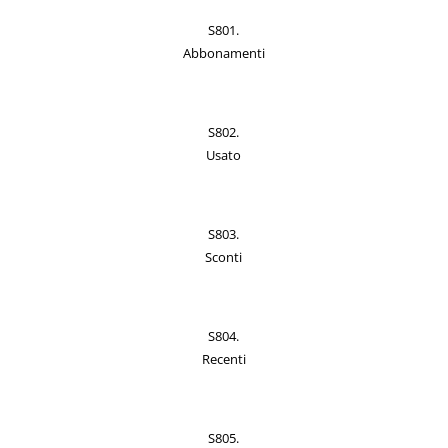
S801.
Abbonamenti
S802.
Usato
S803.
Sconti
S804.
Recenti
S805.