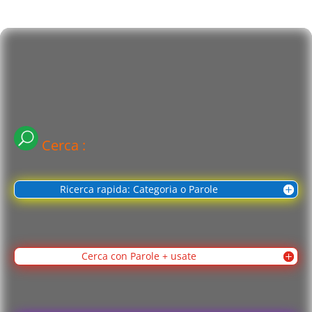
Cerca :
Ricerca rapida: Categoria o Parole
Cerca con Parole + usate