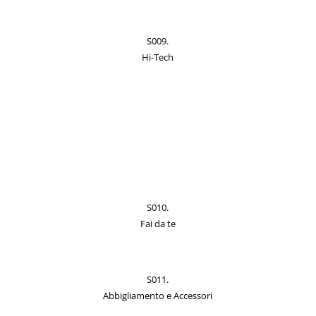
S009.
Hi-Tech
S010.
Fai da te
S011.
Abbigliamento e Accessori