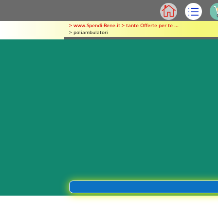
> www.Spendi-Bene.it > tante Offerte per te ...
> poliambulatori