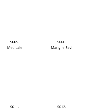
S005.
S006.
Medicale
Mangi e Bevi
S011.
S012.