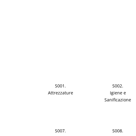
S001.
S002.
Attrezzature
Igiene e
Sanificazione
S007.
S008.