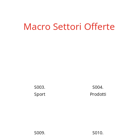
Macro Settori Offerte
S003.
S004.
Sport
Prodotti
S009.
S010.