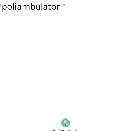
: "poliambulatori"
Vai al Negozio ...