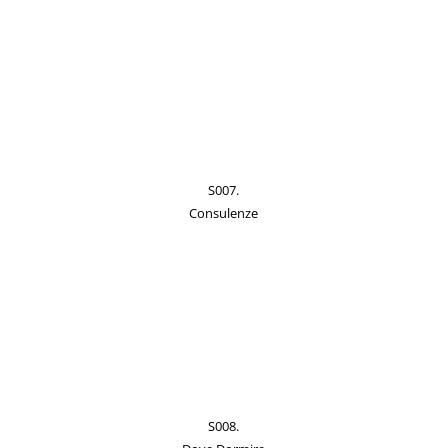
S007.
Consulenze
S008.