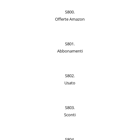
S800.
Offerte Amazon
S801.
Abbonamenti
S802.
Usato
S803.
Sconti
S804.