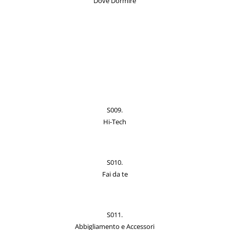
Dove Dormire
S009.
Hi-Tech
S010.
Fai da te
S011.
Abbigliamento e Accessori