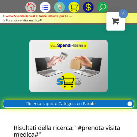
0
> www.Spendi-Bene.it > tante Offerte per te ...
> #prenota visita medica#
Ricerca rapida: Categoria o Parole
Risultati della ricerca: "#prenota visita
medica#"