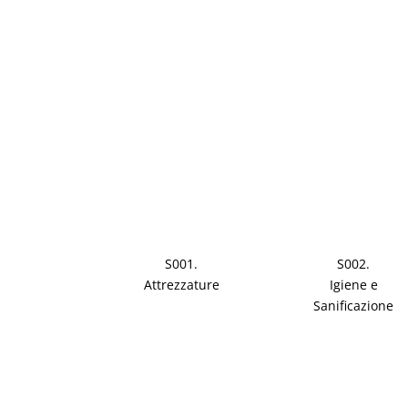
S001.
S002.
Attrezzature
Igiene e
Sanificazione