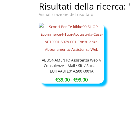
Risultati della ricerca:
Visualizzazione del risultato
ABBONAMENTO Assistenza Web //
Consulenze – Mail / Siti / Social –
EUITAABTE01A.S007.001A
Fascia
€
39,00
-
€
99,00
di
prezzo:
da
€39,00
a
€99,00