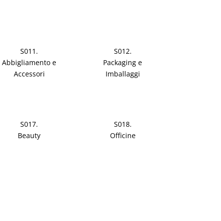
S011.
S012.
Abbigliamento e
Packaging e
Accessori
Imballaggi
S017.
S018.
Beauty
Officine