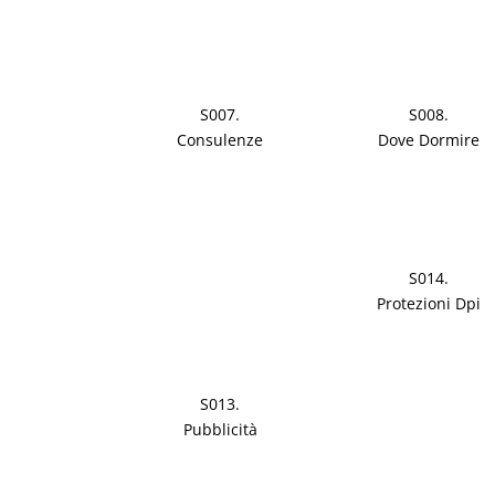
S007.
S008.
Consulenze
Dove Dormire
S014.
Protezioni Dpi
S013.
Pubblicità