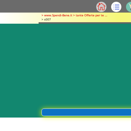
> www.Spendi-Bene.it > tante Offerte per te ...
> s007