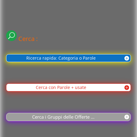
Cerca :
Ricerca rapida: Categoria o Parole
Cerca con Parole + usate
Cerca i Gruppi delle Offerte ...