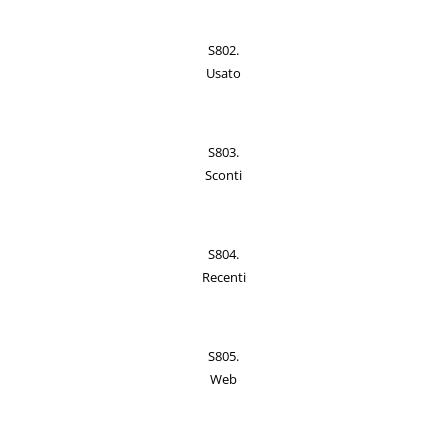
S802.
Usato
S803.
Sconti
S804.
Recenti
S805.
Web