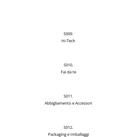
S009.
Hi-Tech
S010.
Fai da te
S011.
Abbigliamento e Accessori
S012.
Packaging e Imballaggi