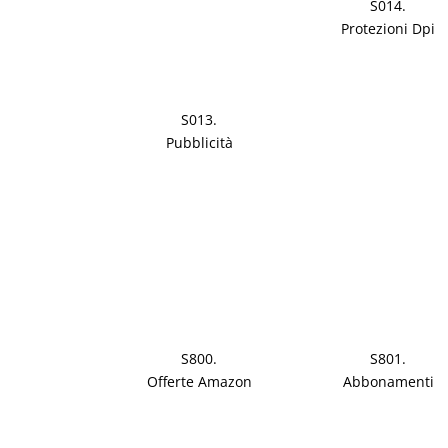
S014.
Protezioni Dpi
S013.
Pubblicità
S800.
S801.
Offerte Amazon
Abbonamenti