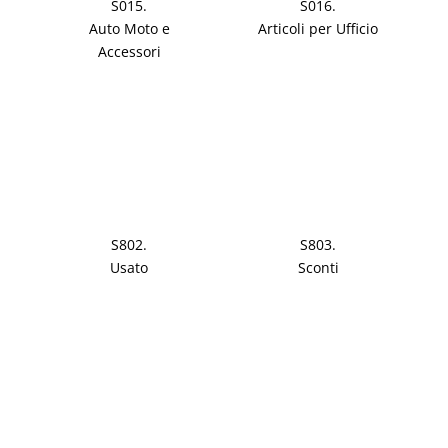
S015.
S016.
Auto Moto e
Articoli per Ufficio
Accessori
S802.
S803.
Usato
Sconti