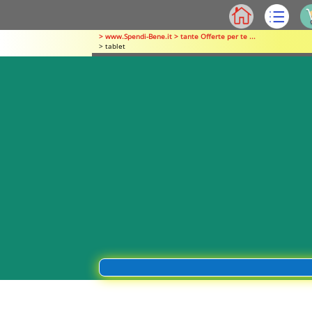
> www.Spendi-Bene.it > tante Offerte per te ...
> tablet