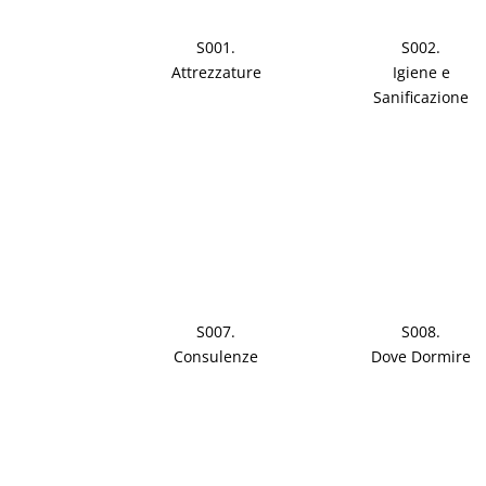
S001.
S002.
Attrezzature
Igiene e
Sanificazione
S007.
S008.
Consulenze
Dove Dormire