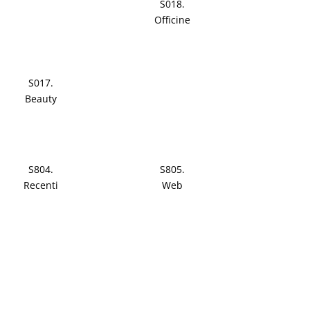
S018.
Officine
S017.
Beauty
S804.
S805.
Recenti
Web