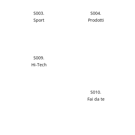
S003.
S004.
Sport
Prodotti
S009.
Hi-Tech
S010.
Fai da te