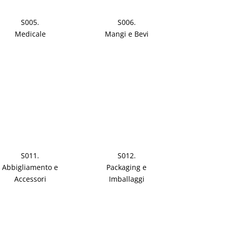
S005.
S006.
Medicale
Mangi e Bevi
S011.
S012.
Abbigliamento e
Packaging e
Accessori
Imballaggi